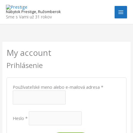
Preskočiť
na
Nábytok Prestige, Ružomberok
obsah
Sme s Vami už 31 rokov
Povinné
Povinné
My account
Prihlásenie
Používateľské meno alebo e-mailová adresa
*
Heslo
*