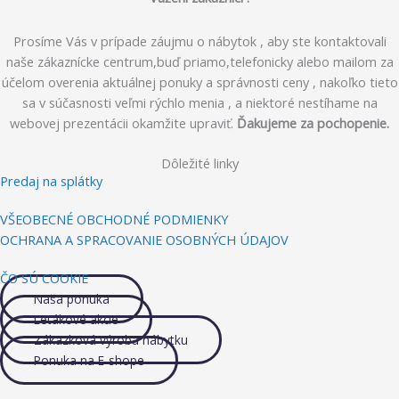
Prosíme Vás v prípade záujmu o nábytok , aby ste kontaktovali
naše zákaznícke centrum,buď priamo,telefonicky alebo mailom za
účelom overenia aktuálnej ponuky a správnosti ceny , nakoľko tieto
sa v súčasnosti veľmi rýchlo menia , a niektoré nestíhame na
webovej prezentácii okamžite upraviť.
Ďakujeme za pochopenie.
Dôležité linky
Predaj na splátky
VŠEOBECNÉ OBCHODNÉ PODMIENKY
OCHRANA A SPRACOVANIE OSOBNÝCH ÚDAJOV
ČO SÚ COOKIE
Naša ponuka
Letákové akcie
Zákazková výroba nábytku
Ponuka na E-shope