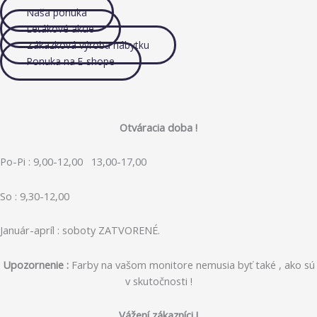
Naša ponuka
Letákové akcie
Zákazková výroba nábytku
Ponuka na E-shope
Otváracia doba !
Po-Pi : 9,00-12,00 13,00-17,00
So : 9,30-12,00
Január-apríl : soboty ZATVORENÉ.
Upozornenie :
Farby na vašom monitore nemusia byť také , ako sú
v skutočnosti !
Vážení zákazníci !