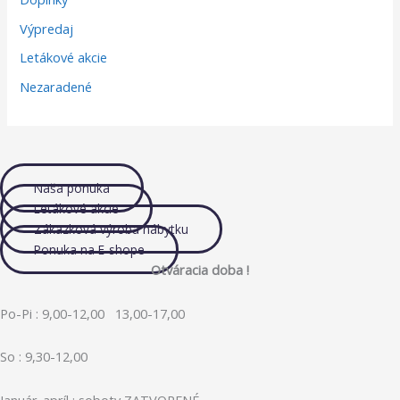
Výpredaj
Letákové akcie
Nezaradené
Naša ponuka
Letákové akcie
Zákazková výroba nábytku
Ponuka na E-shope
Otváracia doba !
Po-Pi : 9,00-12,00 13,00-17,00
So : 9,30-12,00
Január-apríl : soboty ZATVORENÉ.