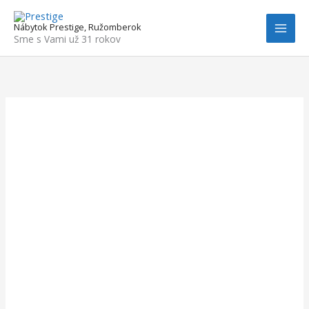
Preskočiť
na
Nábytok Prestige, Ružomberok
obsah
Sme s Vami už 31 rokov