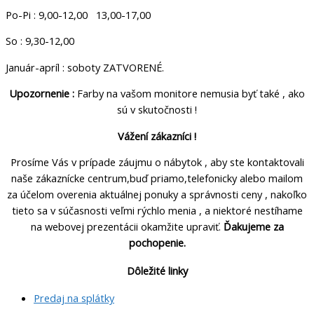
Po-Pi : 9,00-12,00 13,00-17,00
So : 9,30-12,00
Január-apríl : soboty ZATVORENÉ.
Upozornenie :
Farby na vašom monitore nemusia byť také , ako
sú v skutočnosti !
Vážení zákazníci !
Prosíme Vás v prípade záujmu o nábytok , aby ste kontaktovali
naše zákaznícke centrum,buď priamo,telefonicky alebo mailom
za účelom overenia aktuálnej ponuky a správnosti ceny , nakoľko
tieto sa v súčasnosti veľmi rýchlo menia , a niektoré nestíhame
na webovej prezentácii okamžite upraviť.
Ďakujeme za
pochopenie.
Dôležité linky
Predaj na splátky