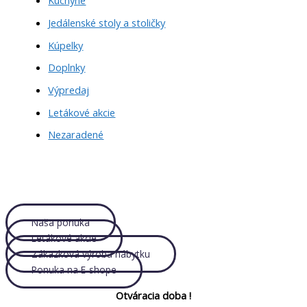
Kuchyne
Jedálenské stoly a stoličky
Kúpelky
Doplnky
Výpredaj
Letákové akcie
Nezaradené
Naša ponuka
Letákové akcie
Zákazková výroba nábytku
Ponuka na E-shope
Otváracia doba !