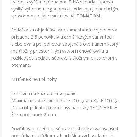
tvarov s vyšším operadlom. TINA sedacia súprava
vyniká výbornou ergonómiou sedenia a jednoduchým
spôsobom rozťahovania tzv. AUTOMATOM.
Sedačka sa objednáva ako samostatná trojpohovka
prípadne 2,5 pohovka v troch šírkových variantoch
alebo dva a pol pohovka spojená s otomanom ktorý
má úložný priestor. Tým vytvorí rohovú kvalitnú
rozkladaciu sedaciu súpravu s úložným priestorom v
otomane.
Masívne drevené nohy.
Je určená na každodenné spanie.
Maximálne zaťaženie lôžka je 200 kg a u KR-F 100 kg.
Dá sa objednať opierka hlavy na prvky 3F,2,5 F,KR-F.
Šírka podrúčiek 25 cm.
Rozťahovacia sedacia súprava s klasicky tvarovanými
podrúčkami a lôžkom v troch šírkových variantoch.