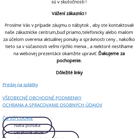
sú v skutočnosti !
Vážení zákazníci !
Prosíme Vás v prípade záujmu o nábytok , aby ste kontaktovali
naše zákaznícke centrum,buď priamo,telefonicky alebo mailom
za účelom overenia aktuálnej ponuky a správnosti ceny , nakoľko
tieto sa v súčasnosti veľmi rýchlo menia , a niektoré nestíhame
na webovej prezentácii okamžite upraviť.
Ďakujeme za
pochopenie.
Dôležité linky
Predaj na splátky
VŠEOBECNÉ OBCHODNÉ PODMIENKY
OCHRANA A SPRACOVANIE OSOBNÝCH ÚDAJOV
ČO SÚ COOKIE
Naša ponuka
Letákové akcie