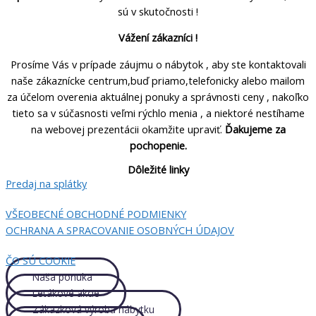
sú v skutočnosti !
Vážení zákazníci !
Prosíme Vás v prípade záujmu o nábytok , aby ste kontaktovali
naše zákaznícke centrum,buď priamo,telefonicky alebo mailom
za účelom overenia aktuálnej ponuky a správnosti ceny , nakoľko
tieto sa v súčasnosti veľmi rýchlo menia , a niektoré nestíhame
na webovej prezentácii okamžite upraviť.
Ďakujeme za
pochopenie.
Dôležité linky
Predaj na splátky
VŠEOBECNÉ OBCHODNÉ PODMIENKY
OCHRANA A SPRACOVANIE OSOBNÝCH ÚDAJOV
ČO SÚ COOKIE
Naša ponuka
Letákové akcie
Zákazková výroba nábytku