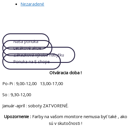
Nezaradené
Naša ponuka
Letákové akcie
Zákazková výroba nábytku
Ponuka na E-shope
Otváracia doba !
Po-Pi : 9,00-12,00 13,00-17,00
So : 9,30-12,00
Január-apríl : soboty ZATVORENÉ.
Upozornenie :
Farby na vašom monitore nemusia byť také , ako
sú v skutočnosti !