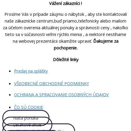
Vážení zákazníci !
Prosíme Vás v prípade záujmu o nábytok , aby ste kontaktovali
naše zákaznícke centrum,buď priamo,telefonicky alebo mailom
za účelom overenia aktuálnej ponuky a správnosti ceny , nakoľko
tieto sa v súčasnosti veľmi rýchlo menia , a niektoré nestíhame
na webovej prezentácii okamžite upraviť.
Ďakujeme za
pochopenie.
Dôležité linky
Predaj na splátky
VŠEOBECNÉ OBCHODNÉ PODMIENKY
OCHRANA A SPRACOVANIE OSOBNÝCH ÚDAJOV
ČO SÚ COOKIE
Naša ponuka
Letákové akcie