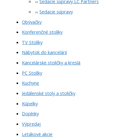
Sedacie súpravy LC Partners
Sedacie súpravy
Obývačky
Konferenčné stolíky
TV Stolíky
Nábytok do kancelárií
Kancelárske stoličky a kreslá
PC Stolíky
Kuchyne
Jedálenské stoly a stoličky
Kúpelky
Doplnky
Výpredaj
Letákové akcie